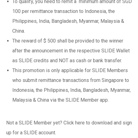
To qualify, you need to remit a minimum amount of SGD
100 per remittance transaction to
Indonesia, the
Philippines, India, Bangladesh, Myanmar, Malaysia &
China
.
The reward of $ 500 shall be provided to the winner
after the announcement in the respective SLIDE Wallet
as SLIDE credits and
NOT
as cash or bank transfer.
This promotion is only applicable for SLIDE Members
who submit remittance transactions from Singapore to
Indonesia,
the Philippines, India, Bangladesh, Myanmar,
Malaysia & China via
the SLIDE Member app.
Not a SLIDE Member yet? Click
here
to download and sign
up for a SLIDE account.