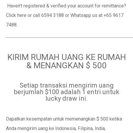
Haven’t registered & verified your account for remittance?
Click
here
or call 6594 3188 or Whatsapp us at +65 9617
7488.
_____________________________________________________________
KIRIM RUMAH UANG KE RUMAH
& MENANGKAN $ 500
Setiap transaksi mengirim uang
berjumlah $100 adalah 1 entri untuk
lucky draw ini.
Dapatkan kesempatan untuk memenangkan $ 500 ketika
Anda mengirim uang ke Indonesia, Filipina, India,