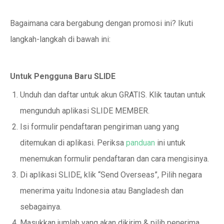
Bagaimana cara bergabung dengan promosi ini? Ikuti
langkah-langkah di bawah ini:
Untuk Pengguna Baru SLIDE
Unduh dan daftar untuk akun GRATIS. Klik tautan untuk
mengunduh aplikasi SLIDE MEMBER.
Isi formulir pendaftaran pengiriman uang yang
ditemukan di aplikasi. Periksa
panduan
ini untuk
menemukan formulir pendaftaran dan cara mengisinya.
Di aplikasi SLIDE, klik “Send Overseas”, Pilih negara
menerima yaitu Indonesia atau Bangladesh dan
sebagainya.
Masukkan jumlah yang akan dikirim & pilih penerima,