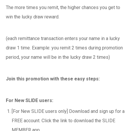
The more times you remit, the higher chances you get to
win the lucky draw reward.
(each remittance transaction enters your name in a lucky
draw 1 time. Example: you remit 2 times during promotion
period, your name will be in the lucky draw 2 times)
Join this promotion with these easy steps:
For New SLIDE users:
[For New SLIDE users only] Download and sign up for a
FREE account. Click the
link
to download the SLIDE
MEMBER app.